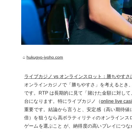
hukugyo-jyoho.com
ライブカジノ vs オンラインスロット：勝ちやすさ
オンラインカジノで「勝ちやすさ」を考えるとき、感覚より
です。RTP は長期的に見て「賭けた金額に対し
台になります。特にライブカジノ（
online live cas
重要です。結論から言うと、安定感（高い期待値
倍）を狙うなら高ボラティリティのオンラインス
ゲームを選ぶこと が、納得度の高いプレイにつな